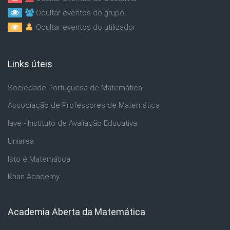
Ocultar eventos do grupo
Ocultar eventos do utilizador
Links úteis
Ignorar Links úteis
Sociedade Portuguesa de Matemática
Associação de Professores de Matemática
Iave - Instituto de Avaliação Educativa
Uniarea
Isto é Matemática
Khan Academy
Academia Aberta da Matemática
Ignorar Academia Aberta da Matemática