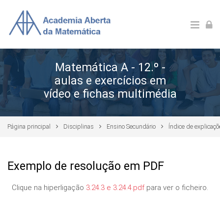
Ir para o conteúdo principal
Matemática A - 12.º -
aulas e exercícios em
vídeo e fichas multimédia
Página principal
Disciplinas
Ensino Secundário
Índice de explicaç
Exemplo de resolução em PDF
Clique na hiperligação
3.24.3 e 3.24.4.pdf
para ver o ficheiro.