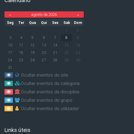
Calendário
Ignorar Calendário
agosto de 2026
←
→
Seg
Ter
Qua
Qui
Sex
Sab
Dom
1
2
3
4
5
6
7
8
9
10
11
12
13
14
15
16
17
18
19
20
21
22
23
24
25
26
27
28
29
30
31
Ocultar eventos do site
Ocultar eventos da categoria
Ocultar eventos da disciplina
Ocultar eventos do grupo
Ocultar eventos do utilizador
Links úteis
Ignorar Links úteis