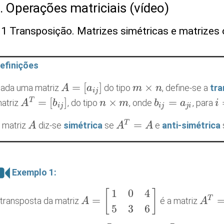
. Operações matriciais (vídeo)
.1 Transposição. Matrizes simétricas e matrizes 
efinições
=
[
]
×
ada uma matriz
do tipo
, define-se a
tr
A
A
=
[
a
i
j
]
a
m
m
×
n
n
i
j
=
[
]
×
=
T
atriz
, do tipo
, onde
, para
A
A
T
=
[
b
i
j
]
b
n
n
×
m
m
b
b
i
j
=
a
j
i
a
i
i
=
i
j
i
j
j
i
=
T
 matriz
diz-se
simétrica
se
e
anti-simétrica
A
A
A
A
T
=
A
A
Exemplo 1:
1
0
4
[
]
=
T
 transposta da matriz
é a matriz
A
A
=
[
1
0
4
5
3
6
]
A
A
T
=
[
1
5
3
6