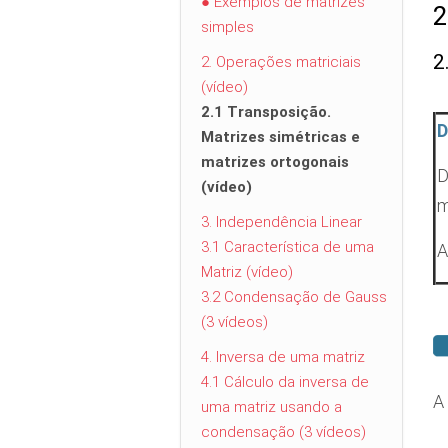
● Exemplos de matrizes
2
simples
2
2. Operações matriciais
(vídeo)
2.1 Transposição.
D
Matrizes simétricas e
matrizes ortogonais
D
(vídeo)
m
3. Independência Linear
3.1 Característica de uma
A
Matriz (vídeo)
3.2 Condensação de Gauss
(3 vídeos)
4. Inversa de uma matriz
4.1 Cálculo da inversa de
A
uma matriz usando a
condensação (3 vídeos)