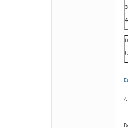
3
4
D
U
E
A
D