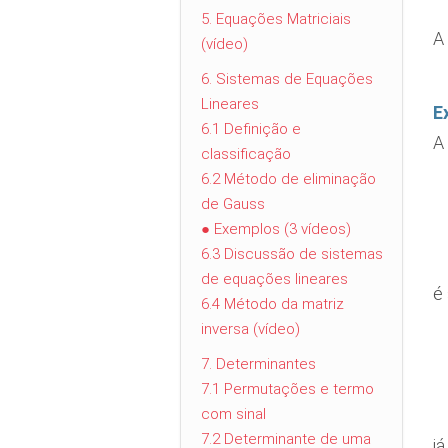
5. Equações Matriciais
A
(vídeo)
6. Sistemas de Equações
Lineares
E
6.1 Definição e
A
classificação
6.2 Método de eliminação
de Gauss
● Exemplos (3 vídeos)
6.3 Discussão de sistemas
de equações lineares
é
6.4 Método da matriz
inversa (vídeo)
7. Determinantes
7.1 Permutações e termo
com sinal
7.2 Determinante de uma
j