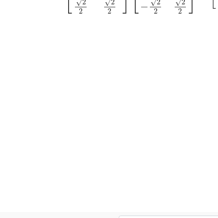
⎣
⎦
⎣
⎦
√
√
√
√
2
2
2
2
−
2
2
2
2