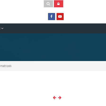
S
e matrizes