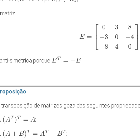
12
21
 matriz
⎡
0
3
8
⎢
=
−
3
0
−
4
E
E
=
[
0
3
8
−
3
0
−
4
−
8
4
0
]
⎣
−
8
4
0
=
−
T
 anti-simétrica porque
E
E
T
=
−
E
E
roposição
 transposição de matrizes goza das seguintes propriedade
(
)
=
T
T
.
;
(
A
A
T
)
T
=
A
A
(
+
)
=
+
T
T
T
.
;
(
A
A
+
B
)
T
B
=
A
T
+
B
T
A
B