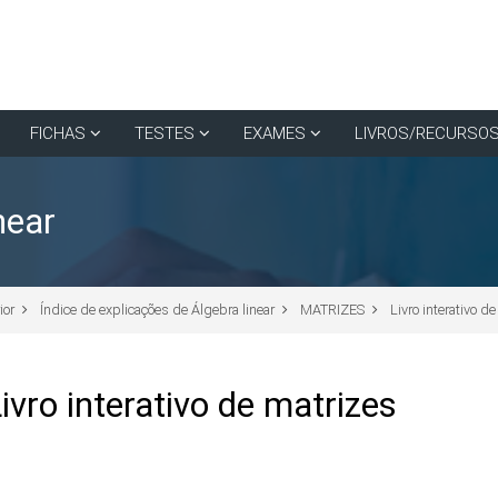
FICHAS
TESTES
EXAMES
LIVROS/RECURSO
near
ior
Índice de explicações de Álgebra linear
MATRIZES
Livro interativo d
ivro interativo de matrizes