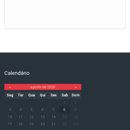
Calendário
Ignorar Calendário
agosto de 2026
←
→
Seg
Ter
Qua
Qui
Sex
Sab
Dom
1
2
3
4
5
6
7
8
9
10
11
12
13
14
15
16
17
18
19
20
21
22
23