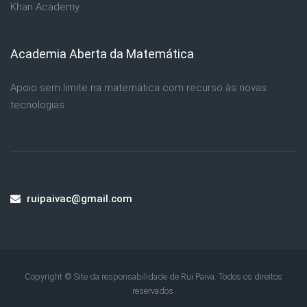
Khan Academy
Academia Aberta da Matemática
Ignorar Academia Aberta da Matemática
Apoio sem limite na matemática com recurso às novas
tecnologias
ruipaivac@gmail.com
Copyright © Site da responsabilidade de Rui Paiva. Todos os direitos
reservados.