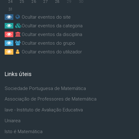
24
25
26
27
28
29
30
31
Ocultar eventos do site
Ocultar eventos da categoria
Ocultar eventos da disciplina
Ocultar eventos do grupo
Ocultar eventos do utilizador
Links úteis
Ignorar Links úteis
Sociedade Portuguesa de Matemática
Associação de Professores de Matemática
Iave - Instituto de Avaliação Educativa
Uniarea
Isto é Matemática