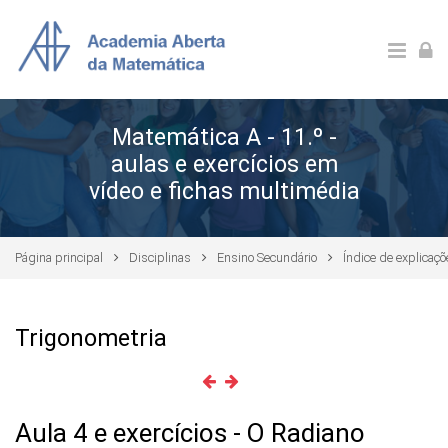
Ir para o conteúdo principal
Matemática A - 11.º -
aulas e exercícios em
vídeo e fichas multimédia
Página principal
Disciplinas
Ensino Secundário
Índice de explicaç
Trigonometria
Aula 4 e exercícios - O Radiano