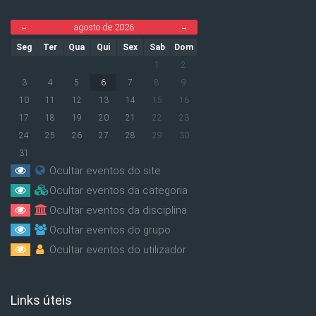
agosto de 2026
←
→
Seg
Ter
Qua
Qui
Sex
Sab
Dom
1
2
3
4
5
6
7
8
9
10
11
12
13
14
15
16
17
18
19
20
21
22
23
24
25
26
27
28
29
30
31
Ocultar eventos do site
Ocultar eventos da categoria
Ocultar eventos da disciplina
Ocultar eventos do grupo
Ocultar eventos do utilizador
Links úteis
Ignorar Links úteis