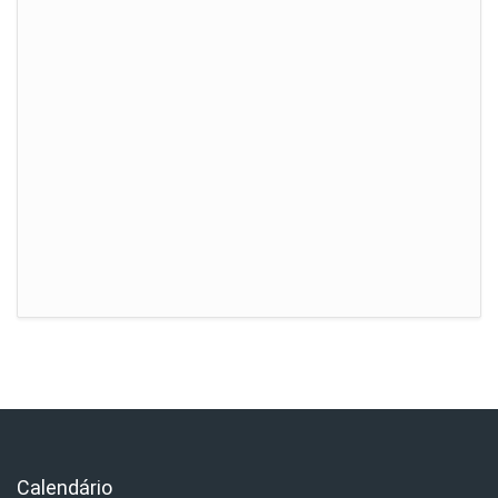
Calendário
Ignorar Calendário