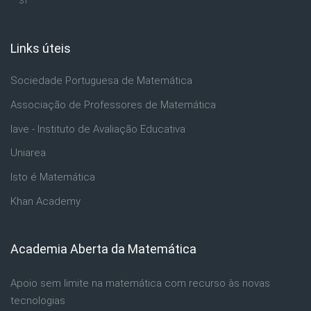
31
Links úteis
Ignorar Links úteis
Sociedade Portuguesa de Matemática
Associação de Professores de Matemática
Iave - Instituto de Avaliação Educativa
Uniarea
Isto é Matemática
Khan Academy
Academia Aberta da Matemática
Ignorar Academia Aberta da Matemática
Apoio sem limite na matemática com recurso às novas
tecnologias