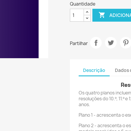
Quantidade

ADICION
Partilhar
Descrição
Dados 
Res
Os quatro planos incluem
resoluções do 10.º, 11.º 
anos.
Plano 1 - acrescenta o e
Plano 2 - acrescenta o e